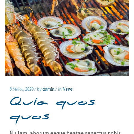
8 Μαΐου, 2020 /
by
admin
/ in
News
Quia quos
quos
Nullam laborum eaque beatae senectus nobis.