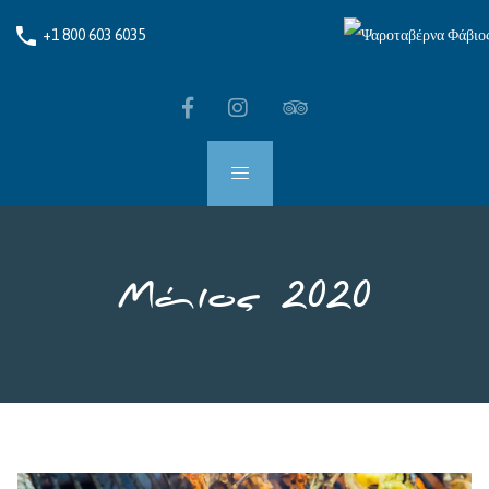
phone
+1 800 603 6035
Μάιος 2020