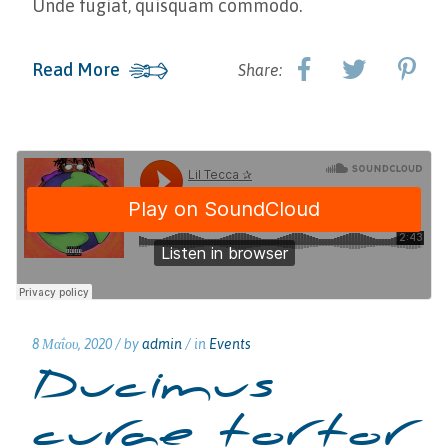
Unde fugiat, quisquam commodo.
Read More
Share:
8 Μαΐου, 2020 /
by
admin
/ in
Events
Ducimus
curae tortor