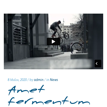
8 Μαΐου, 2020 /
by
admin
/ in
News
Amet
fermentum