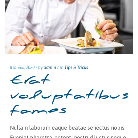
8 Μαΐου, 2020 /
by
admin
/ in
Tips & Tricks
Erat
voluptatibus
fames
Nullam laborum eaque beatae senectus nobis.
Eveniet pharetra, potenti nostrud luctus neque