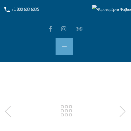
phone
+1 800 603 6035